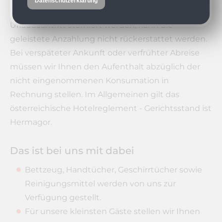
Datenschutzerklärung
Sollte der Urlaub in den letzten acht Wochen vor
Urlaubsantritt storniert werden, kann die
geleistete Anzahlung nicht rückerstattet werden.
Bei verspäteter Ankunft oder verfrühter Abreise
müssen wir Ihnen den Aufenthalt abzüglich der
nicht eingenommenen Konsumation in
Rechnung stellen. Im Allgemeinen gilt das
österreichische Hotelreglement - Gerichtsstand ist
Hermagor.
Das ist bei uns mit dabei
Bettzeug, Handtücher, Geschirrtücher sowie
Reinigungsmittel werden von uns zur
Verfügung gestellt.
Für unsere kleinsten Gäste stellen wir Ihnen