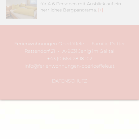
für 4-6 Personen mit Ausblick auf ein
herrliches Bergpanorama.
[+]
Ferienwohnungen Oberlöffele
•
Familie Dutter
Rattendorf 21
•
A-9631 Jenig im Gailtal
+43 (0)664 28 18 102
info@ferienwohnungen-oberloeffele.at
DATENSCHUTZ