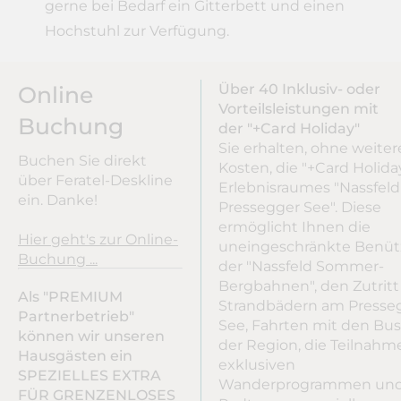
gerne bei Bedarf ein Gitterbett und einen
Hochstuhl zur Verfügung.
Über 40 Inklusiv- oder
Online
Vorteilsleistungen mit
Buchung
der "+Card Holiday"
Sie erhalten, ohne weiter
Buchen Sie direkt
Kosten, die "+Card Holida
über Feratel-Deskline
Erlebnisraumes "Nassfeld
ein. Danke!
Pressegger See". Diese
ermöglicht Ihnen die
Hier geht's zur Online-
uneingeschränkte Benü
Buchung ...
der "Nassfeld Sommer-
Bergbahnen", den Zutritt
Als "PREMIUM
Strandbädern am Presse
Partnerbetrieb"
See, Fahrten mit den Bus
können wir unseren
der Region, die Teilnahm
Hausgästen ein
exklusiven
SPEZIELLES EXTRA
Wanderprogrammen un
FÜR GRENZENLOSES